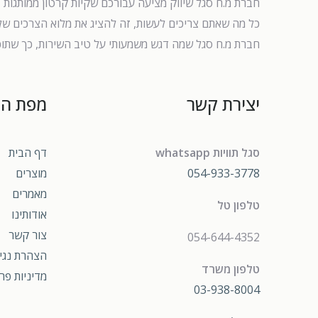
חברת מ.ח סגל שיווק מציעה עבורכם שקיות קרטון ממותגות במג
כל מה שאתם צריכים לעשות, זה להציג את מלוא הצרכים שלכ
חברת מ.ח סגל שמה דגש משמעותי על טיב השירות, כך שתוכ
יצירת קשר
מפת ה
סגל תוויות whatsapp
דף הבית
054-933-3778
מוצרים
מאמרים
טלפון טל
אודותינו
צור קשר
054-644-4352
הצהרת נגי
טלפון משרד
מדיניות פר
03-938-8004